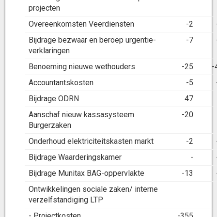
projecten
Overeenkomsten Veerdiensten
-2
Bijdrage bezwaar en beroep urgentie-
-7
verklaringen
Benoeming nieuwe wethouders
-25
-
Accountantskosten
-5
Bijdrage ODRN
47
Aanschaf nieuw kassasysteem
-20
Burgerzaken
Onderhoud elektriciteitskasten markt
-2
Bijdrage Waarderingskamer
-
Bijdrage Munitax BAG-oppervlakte
-13
Ontwikkelingen sociale zaken/ interne
verzelfstandiging LTP
- Projectkosten
-355