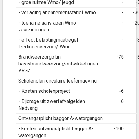
- groeiruimte Wmo/ jeugd
-
-
- verlaging abonnementstarief Wmo
-
-3
- toename aanvragen Wmo
-
-2
voorzieningen
- effect belastingmaatregel
-
-
leerlingenvervoer/ Wmo
Brandweerzorgplan
-75
-
basisbrandweerzorg/ontwikkelingen
VRGZ
Scholenplan circulaire leefomgeving
- Kosten scholenproject
-6
- Bijdrage uit zwerfafvalgelden
6
Nedvang
Ontvangstplicht bagger A-watergangen
- kosten ontvangstplicht bagger A-
-100
watergangen