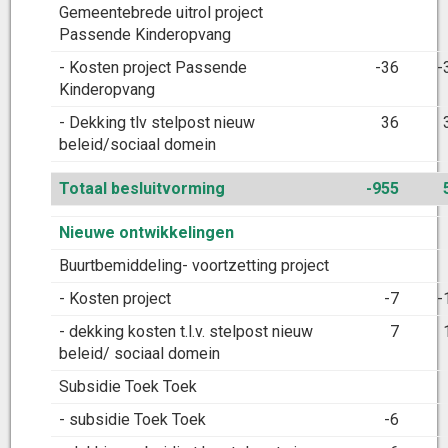
Gemeentebrede uitrol project
Passende Kinderopvang
- Kosten project Passende
-36
-
Kinderopvang
- Dekking tlv stelpost nieuw
36
beleid/sociaal domein
Totaal besluitvorming
-955
Nieuwe ontwikkelingen
Buurtbemiddeling- voortzetting project
- Kosten project
-7
-
- dekking kosten t.l.v. stelpost nieuw
7
beleid/ sociaal domein
Subsidie Toek Toek
- subsidie Toek Toek
-6