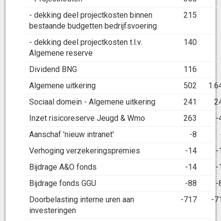
- dekking deel projectkosten binnen
215
bestaande budgetten bedrijfsvoering
- dekking deel projectkosten t.l.v.
140
Algemene reserve
Dividend BNG
116
Algemene uitkering
502
1.6
Sociaal domein - Algemene uitkering
241
2
Inzet risicoreserve Jeugd & Wmo
263
-
Aanschaf 'nieuw intranet'
-8
Verhoging verzekeringspremies
-14
-
Bijdrage A&O fonds
-14
-
Bijdrage fonds GGU
-88
-
Doorbelasting interne uren aan
-717
-7
investeringen