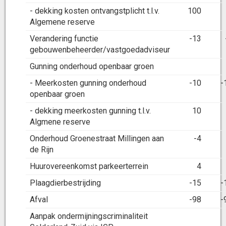
- dekking kosten ontvangstplicht t.l.v.
100
Algemene reserve
Verandering functie
-13
gebouwenbeheerder/vastgoedadviseur
Gunning onderhoud openbaar groen
- Meerkosten gunning onderhoud
-10
-
openbaar groen
- dekking meerkosten gunning t.l.v.
10
Algmene reserve
Onderhoud Groenestraat Millingen aan
-4
de Rijn
Huurovereenkomst parkeerterrein
4
Plaagdierbestrijding
-15
-
Afval
-98
-
Aanpak ondermijningscriminaliteit