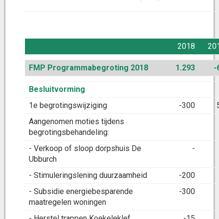
2018
20
FMP Programmabegroting 2018
1.293
-
Besluitvorming
1e begrotingswijziging
-300
Aangenomen moties tijdens
begrotingsbehandeling:
- Verkoop of sloop dorpshuis De
-
Ubburch
- Stimuleringslening duurzaamheid
-200
- Subsidie energiebesparende
-300
maatregelen woningen
- Herstel trappen Koekeleklef
-15