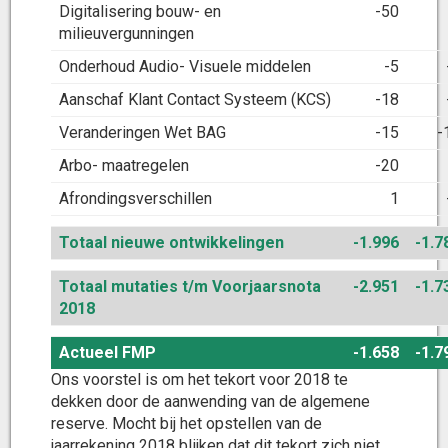
Digitalisering bouw- en
-50
milieuvergunningen
Onderhoud Audio- Visuele middelen
-5
Aanschaf Klant Contact Systeem (KCS)
-18
Veranderingen Wet BAG
-15
-
Arbo- maatregelen
-20
Afrondingsverschillen
1
Totaal nieuwe ontwikkelingen
-1.996
-1.7
Totaal mutaties t/m Voorjaarsnota
-2.951
-1.7
2018
Actueel FMP
-1.658
-1.7
Ons voorstel is om het tekort voor 2018 te
dekken door de aanwending van de algemene
reserve. Mocht bij het opstellen van de
jaarrekening 2018 blijken dat dit tekort zich niet