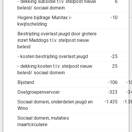
- dekking subsidie t.l.v. stelpost nieuw
6
beleid/ sociaal domein
Hogere bijdrage Munitax i-
-10
kwijtschelding
Bestrijding overlast jeugd door grotere
inzet Maddogs t.l.v. stelpost nieuw
beleid
- kosten bestrijding overlast jeugd
-25
- dekking kosten t.l.v. stelpost nieuw
25
beleid/ sociaal domein
Bijstand
-106
-1
Doelgroepenvervoer
-323
-3
Sociaal domein, onderdelen jeugd en
-1.435
-1.3
Wmo
Sociaal domein, mutaties
maartcirculaire