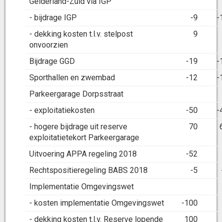
Gelderland-Zuid via IGP
- bijdrage IGP
-9
-
- dekking kosten t.l.v. stelpost
9
onvoorzien
Bijdrage GGD
-19
-
Sporthallen en zwembad
-12
-
Parkeergarage Dorpsstraat
- exploitatiekosten
-50
-
- hogere bijdrage uit reserve
70
exploitatietekort Parkeergarage
Uitvoering APPA regeling 2018
-52
Rechtspositieregeling BABS 2018
-5
Implementatie Omgevingswet
- kosten implementatie Omgevingswet
-100
- dekking kosten t.l.v. Reserve lopende
100