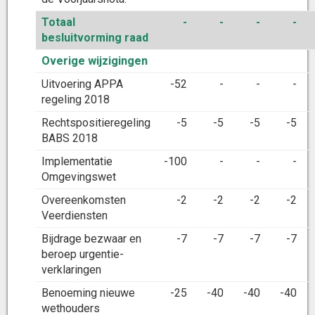
Totaal
-
-
-
-
besluitvorming raad
Overige wijzigingen
Uitvoering APPA
-52
-
-
-
regeling 2018
Rechtspositieregeling
-5
-5
-5
-5
BABS 2018
Implementatie
-100
-
-
-
Omgevingswet
Overeenkomsten
-2
-2
-2
-2
Veerdiensten
Bijdrage bezwaar en
-7
-7
-7
-7
beroep urgentie-
verklaringen
Benoeming nieuwe
-25
-40
-40
-40
wethouders