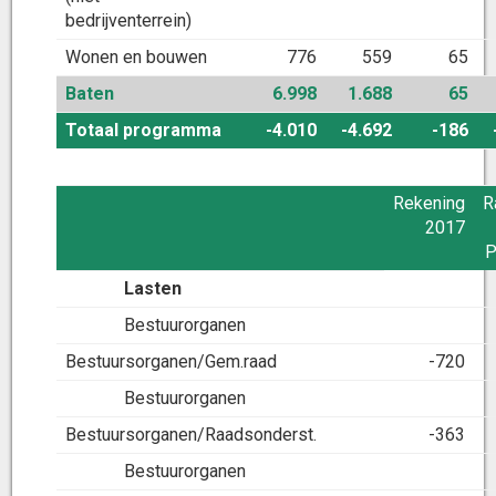
bedrijventerrein)
Wonen en bouwen
776
559
65
Baten
6.998
1.688
65
Totaal programma
-4.010
-4.692
-186
Rekening
R
2017
P
Lasten
Bestuurorganen
Bestuursorganen/Gem.raad
-720
Bestuurorganen
Bestuursorganen/Raadsonderst.
-363
Bestuurorganen