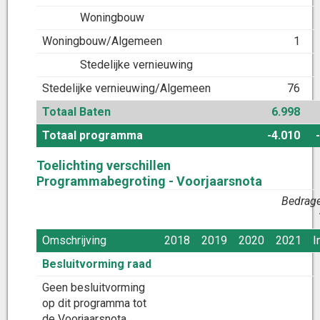
Woningbouw
Woningbouw/Algemeen
1
Stedelijke vernieuwing
Stedelijke vernieuwing/Algemeen
76
Totaal Baten
6.998
Totaal programma
-4.010
Toelichting verschillen
Programmabegroting - Voorjaarsnota
Bedrage
Omschrijving
2018
2019
2020
2021
I
Besluitvorming raad
Geen besluitvorming
op dit programma tot
de Voorjaarsnota.