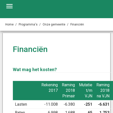
Home
Programma's
Onze gemeente
Financiën
Financiën
Wat mag het kosten?
Rekening
Raming
Mutatie
Raming
2017
2018
t/m
2018
Primair
VJN
na VJN
Lasten
-11.008
-6.380
-251
-6.631
Baten
6.998
1.688
65
1.753