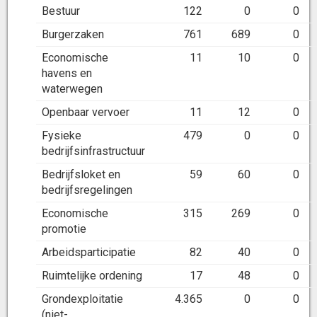
Bestuur
122
0
0
Burgerzaken
761
689
0
Economische
11
10
0
havens en
waterwegen
Openbaar vervoer
11
12
0
Fysieke
479
0
0
bedrijfsinfrastructuur
Bedrijfsloket en
59
60
0
bedrijfsregelingen
Economische
315
269
0
promotie
Arbeidsparticipatie
82
40
0
Ruimtelijke ordening
17
48
0
Grondexploitatie
4.365
0
0
(niet-