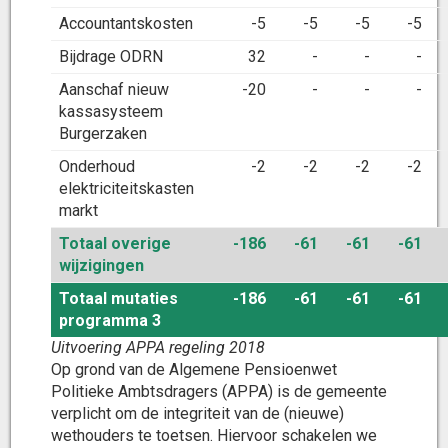
Accountantskosten
-5
-5
-5
-5
Bijdrage ODRN
32
-
-
-
Aanschaf nieuw
-20
-
-
-
kassasysteem
Burgerzaken
Onderhoud
-2
-2
-2
-2
elektriciteitskasten
markt
Totaal overige
-186
-61
-61
-61
wijzigingen
Totaal mutaties
-186
-61
-61
-61
programma 3
Uitvoering APPA regeling 2018
Op grond van de Algemene Pensioenwet
Politieke Ambtsdragers (APPA) is de gemeente
verplicht om de integriteit van de (nieuwe)
wethouders te toetsen. Hiervoor schakelen we