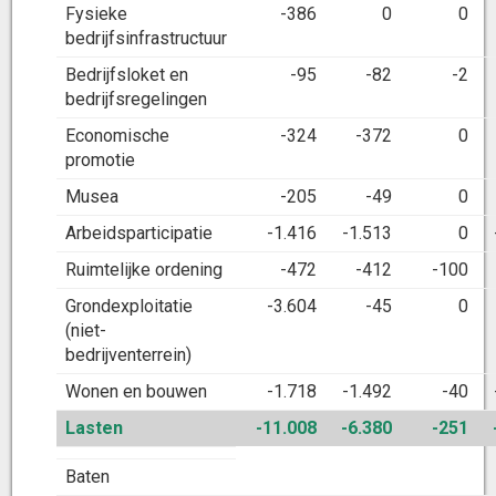
Fysieke
-386
0
0
bedrijfsinfrastructuur
Bedrijfsloket en
-95
-82
-2
bedrijfsregelingen
Economische
-324
-372
0
promotie
Musea
-205
-49
0
Arbeidsparticipatie
-1.416
-1.513
0
Ruimtelijke ordening
-472
-412
-100
Grondexploitatie
-3.604
-45
0
(niet-
bedrijventerrein)
Wonen en bouwen
-1.718
-1.492
-40
Lasten
-11.008
-6.380
-251
Baten