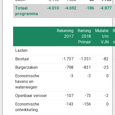
Totaal
-4.010
-4.692
-186
-4.877
programma
Rekening
Raming
Mutatie
R
2017
2018
t/m
Primair
VJN
Lasten
Bestuur
-1.737
-1.351
-82
Burgerzaken
-798
-831
-25
Economische
-3
-3
0
havens en
waterwegen
Openbaar vervoer
-107
-73
-2
Economische
-143
-156
0
ontwikkeling