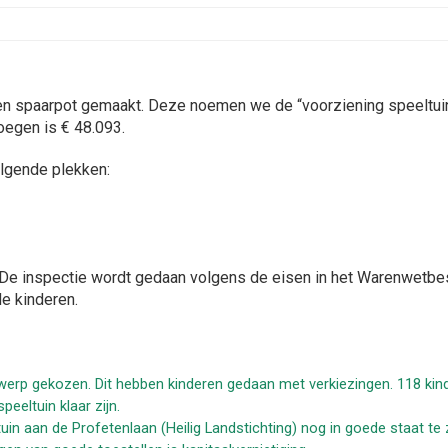
en spaarpot gemaakt. Deze noemen we de “voorziening speeltuine
oegen is € 48.093.
olgende plekken:
. De inspectie wordt gedaan volgens de eisen in het Warenwetbes
e kinderen.
twerp gekozen. Dit hebben kinderen gedaan met verkiezingen. 118 ki
peeltuin klaar zijn.
tuin aan de Profetenlaan (Heilig Landstichting) nog in goede staat te