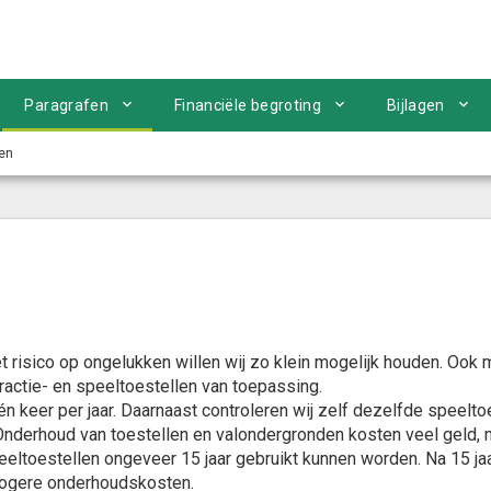
Paragrafen
Financiële begroting
Bijlagen
en
 risico op ongelukken willen wij zo klein mogelijk houden. Ook 
ractie- en speeltoestellen van toepassing.
n keer per jaar. Daarnaast controleren wij zelf dezelfde speeltoes
nderhoud van toestellen en valondergronden kosten veel geld, maa
eeltoestellen ongeveer 15 jaar gebruikt kunnen worden. Na 15 jaar
 hogere onderhoudskosten.