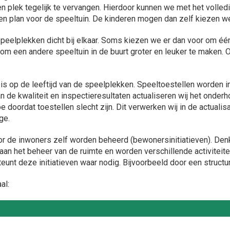
en plek tegelijk te vervangen. Hierdoor kunnen we met het volle
en plan voor de speeltuin. De kinderen mogen dan zelf kiezen we
eelplekken dicht bij elkaar. Soms kiezen we er dan voor om één
j om een andere speeltuin in de buurt groter en leuker te maken
op de leeftijd van de speelplekken. Speeltoestellen worden in 
an de kwaliteit en inspectieresultaten actualiseren wij het onder
 doordat toestellen slecht zijn. Dit verwerken wij in de actual
ge.
r de inwoners zelf worden beheerd (bewonersinitiatieven). Denk
 aan het beheer van de ruimte en worden verschillende activitei
unt deze initiatieven waar nodig. Bijvoorbeeld door een structu
al: