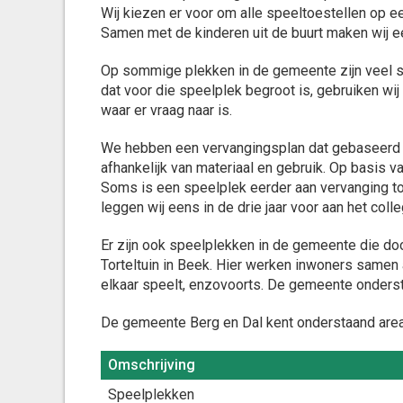
Wij kiezen er voor om alle speeltoestellen op e
Samen met de kinderen uit de buurt maken wij e
Op sommige plekken in de gemeente zijn veel sp
dat voor die speelplek begroot is, gebruiken wi
waar er vraag naar is.
We hebben een vervangingsplan dat gebaseerd is 
afhankelijk van materiaal en gebruik. Op basis v
Soms is een speelplek eerder aan vervanging toe
leggen wij eens in de drie jaar voor aan het colle
Er zijn ook speelplekken in de gemeente die doo
Torteltuin in Beek. Hier werken inwoners samen
elkaar speelt, enzovoorts. De gemeente onderste
De gemeente Berg en Dal kent onderstaand area
Omschrijving
Omschrijving
Speelplekken