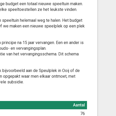
dige budget een totaal nieuwe speeltuin maken.
lke speeltoestellen ze het leukste vinden.
 speeltuin helemaal weg te halen. Het budget
. Of we maken een nieuwe speelplek op een plek
principe na 15 jaar vervangen. Een en ander is
houds- en vervangingsplan.
isatie van het vervangingsschema. Dit schema
 bijvoorbeeld aan de Speulplek in Ooij of de
ten opgepakt waar men elkaar ontmoet, met
rele subsidie.
Aantal
Aantal
76